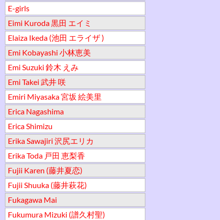
E-girls
Eimi Kuroda 黒田 エイミ
Elaiza Ikeda (池田 エライザ )
Emi Kobayashi 小林恵美
Emi Suzuki 鈴木 えみ
Emi Takei 武井 咲
Emiri Miyasaka 宮坂 絵美里
Erica Nagashima
Erica Shimizu
Erika Sawajiri 沢尻エリカ
Erika Toda 戸田 恵梨香
Fujii Karen (藤井夏恋)
Fujii Shuuka (藤井萩花)
Fukagawa Mai
Fukumura Mizuki (譜久村聖)