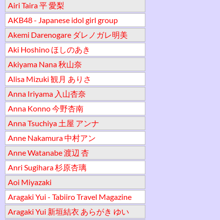
Airi Taira 平 愛梨
AKB48 - Japanese idol girl group
Akemi Darenogare ダレノガレ明美
Aki Hoshino ほしのあき
Akiyama Nana 秋山奈
Alisa Mizuki 観月 ありさ
Anna Iriyama 入山杏奈
Anna Konno 今野杏南
Anna Tsuchiya 土屋 アンナ
Anne Nakamura 中村アン
Anne Watanabe 渡辺 杏
Anri Sugihara 杉原杏璃
Aoi Miyazaki
Aragaki Yui - Tabiiro Travel Magazine
Aragaki Yui 新垣結衣 あらがき ゆい