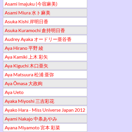
Asami Imajuku (今宿麻美)
Asami Miura 水ト麻美
Asuka Kishi 岸明日香
Asuka Kuramochi 倉持明日香
Audrey Ayaka オードリー亜谷香
Aya Hirano 平野 綾
Aya Kamiki 上木 彩矢
Aya Kiguchi 木口亜矢
Aya Matsuura 松浦 亜弥
Aya Ōmasa 大政絢
Aya Ueto
Ayaka Miyoshi 三吉彩花
Ayako Hara - Miss Universe Japan 2012
Ayami Nakajo 中条あやみ
Ayana Miyamoto 宮本 彩菜