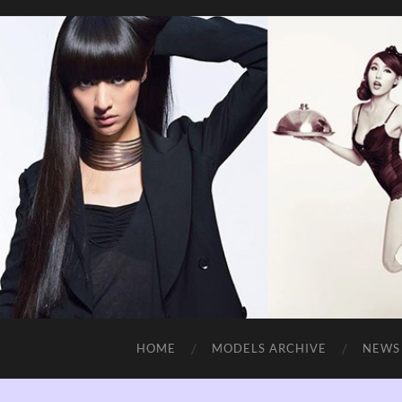
HOME
MODELS ARCHIVE
NEWS