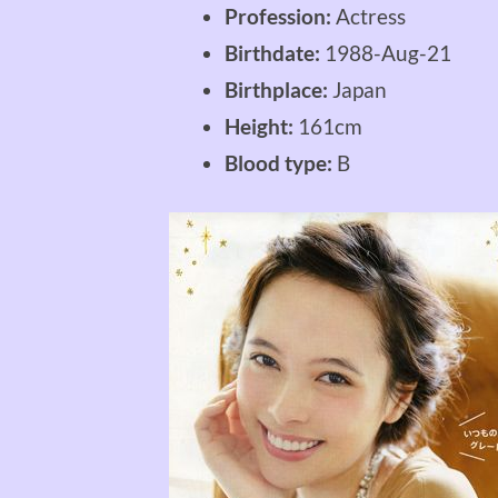
Profession:
Actress
Birthdate:
1988-Aug-21
Birthplace:
Japan
Height:
161cm
Blood type:
B