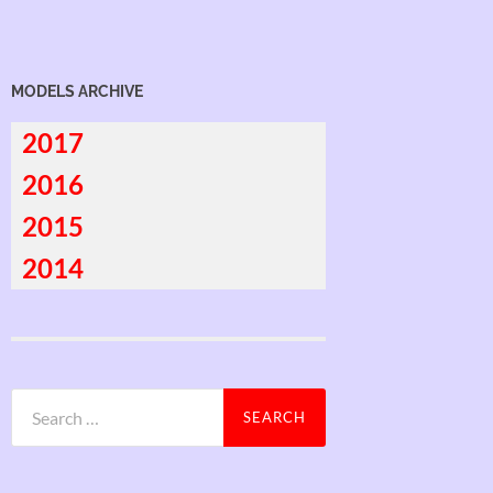
MODELS ARCHIVE
2017
2016
2015
2014
Search
for: