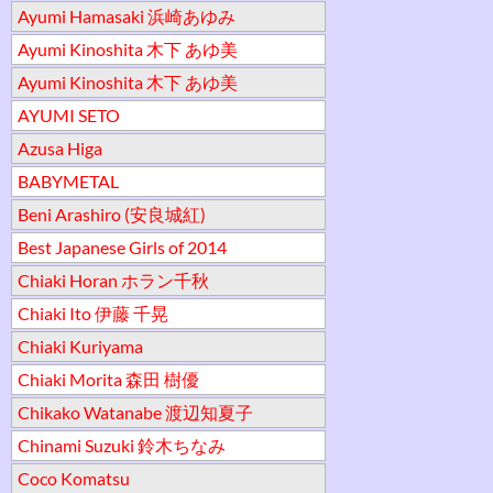
Ayumi Hamasaki 浜崎あゆみ
Ayumi Kinoshita 木下 あゆ美
Ayumi Kinoshita 木下 あゆ美
AYUMI SETO
Azusa Higa
BABYMETAL
Beni Arashiro (安良城紅)
Best Japanese Girls of 2014
Chiaki Horan ホラン千秋
Chiaki Ito 伊藤 千晃
Chiaki Kuriyama
Chiaki Morita 森田 樹優
Chikako Watanabe 渡辺知夏子
Chinami Suzuki 鈴木ちなみ
Coco Komatsu