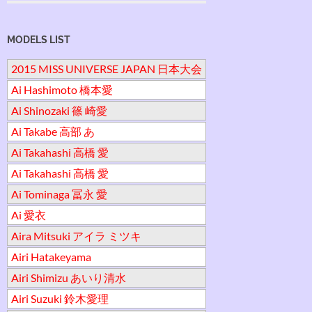
MODELS LIST
2015 MISS UNIVERSE JAPAN 日本大会
Ai Hashimoto 橋本愛
Ai Shinozaki 篠 崎愛
Ai Takabe 高部 あ
Ai Takahashi 高橋 愛
Ai Takahashi 高橋 愛
Ai Tominaga 冨永 愛
Ai 愛衣
Aira Mitsuki アイラ ミツキ
Airi Hatakeyama
Airi Shimizu あいり清水
Airi Suzuki 鈴木愛理