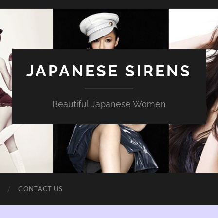
JAPANESE SIRENS
Beautiful Japanese Women
CONTACT US