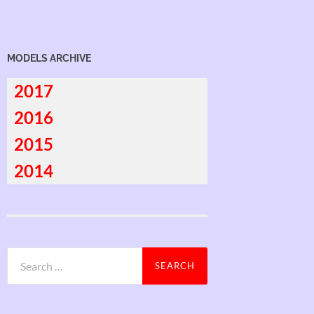
MODELS ARCHIVE
2017
2016
2015
2014
Search
for: