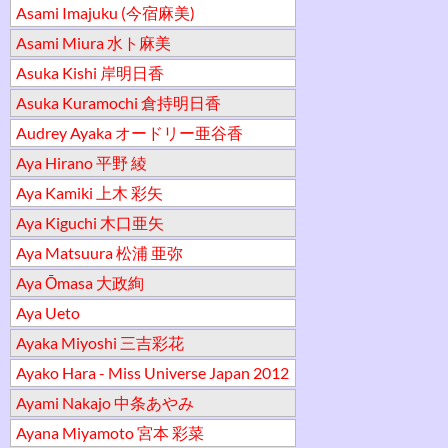
Asami Imajuku (今宿麻美)
Asami Miura 水ト麻美
Asuka Kishi 岸明日香
Asuka Kuramochi 倉持明日香
Audrey Ayaka オードリー亜谷香
Aya Hirano 平野 綾
Aya Kamiki 上木 彩矢
Aya Kiguchi 木口亜矢
Aya Matsuura 松浦 亜弥
Aya Ōmasa 大政絢
Aya Ueto
Ayaka Miyoshi 三吉彩花
Ayako Hara - Miss Universe Japan 2012
Ayami Nakajo 中条あやみ
Ayana Miyamoto 宮本 彩菜