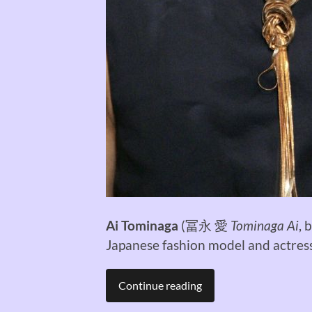
Ai Tominaga
(
冨永 愛
Tominaga Ai
, 
Japanese fashion model and actress
Continue reading