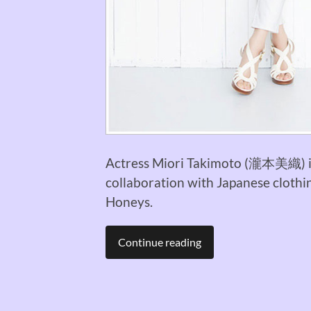
Actress Miori Takimoto (瀧本美織) in 
collaboration with Japanese clothin
Honeys.
Continue reading