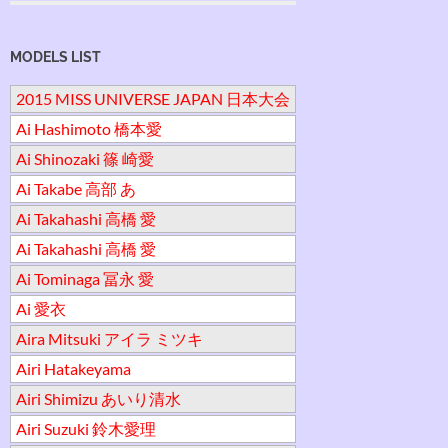
MODELS LIST
2015 MISS UNIVERSE JAPAN 日本大会
Ai Hashimoto 橋本愛
Ai Shinozaki 篠 崎愛
Ai Takabe 高部 あ
Ai Takahashi 高橋 愛
Ai Takahashi 高橋 愛
Ai Tominaga 冨永 愛
Ai 愛衣
Aira Mitsuki アイラ ミツキ
Airi Hatakeyama
Airi Shimizu あいり清水
Airi Suzuki 鈴木愛理