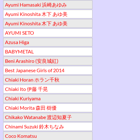
Ayumi Hamasaki 浜崎あゆみ
Ayumi Kinoshita 木下 あゆ美
Ayumi Kinoshita 木下 あゆ美
AYUMI SETO
Azusa Higa
BABYMETAL
Beni Arashiro (安良城紅)
Best Japanese Girls of 2014
Chiaki Horan ホラン千秋
Chiaki Ito 伊藤 千晃
Chiaki Kuriyama
Chiaki Morita 森田 樹優
Chikako Watanabe 渡辺知夏子
Chinami Suzuki 鈴木ちなみ
Coco Komatsu