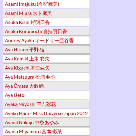
Asami Imajuku (今宿麻美)
Asami Miura 水ト麻美
Asuka Kishi 岸明日香
Asuka Kuramochi 倉持明日香
Audrey Ayaka オードリー亜谷香
Aya Hirano 平野 綾
Aya Kamiki 上木 彩矢
Aya Kiguchi 木口亜矢
Aya Matsuura 松浦 亜弥
Aya Ōmasa 大政絢
Aya Ueto
Ayaka Miyoshi 三吉彩花
Ayako Hara - Miss Universe Japan 2012
Ayami Nakajo 中条あやみ
Ayana Miyamoto 宮本 彩菜