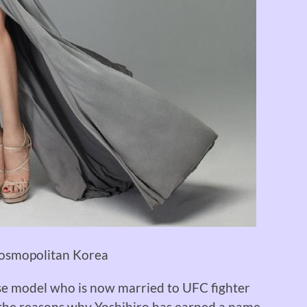
Cosmopolitan Korea
se model who is now married to
UFC fighter
 the
reasons why
Yoshihiro has
earned
a name