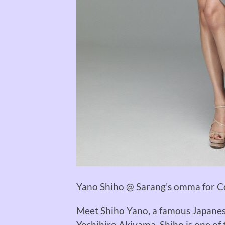
Yano Shiho @ Sarang’s omma for 
Meet Shiho Yano, a famous Japane
Yoshihiro
Akiyama
. Shiho is one of