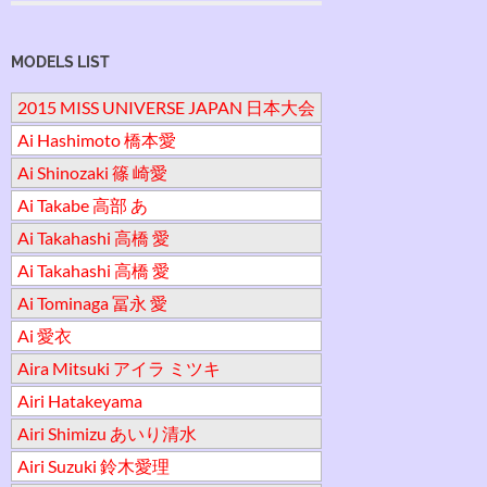
MODELS LIST
2015 MISS UNIVERSE JAPAN 日本大会
Ai Hashimoto 橋本愛
Ai Shinozaki 篠 崎愛
Ai Takabe 高部 あ
Ai Takahashi 高橋 愛
Ai Takahashi 高橋 愛
Ai Tominaga 冨永 愛
Ai 愛衣
Aira Mitsuki アイラ ミツキ
Airi Hatakeyama
Airi Shimizu あいり清水
Airi Suzuki 鈴木愛理