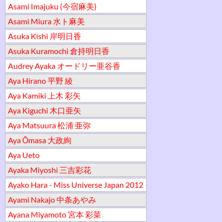
Asami Imajuku (今宿麻美)
Asami Miura 水ト麻美
Asuka Kishi 岸明日香
Asuka Kuramochi 倉持明日香
Audrey Ayaka オードリー亜谷香
Aya Hirano 平野 綾
Aya Kamiki 上木 彩矢
Aya Kiguchi 木口亜矢
Aya Matsuura 松浦 亜弥
Aya Ōmasa 大政絢
Aya Ueto
Ayaka Miyoshi 三吉彩花
Ayako Hara - Miss Universe Japan 2012
Ayami Nakajo 中条あやみ
Ayana Miyamoto 宮本 彩菜