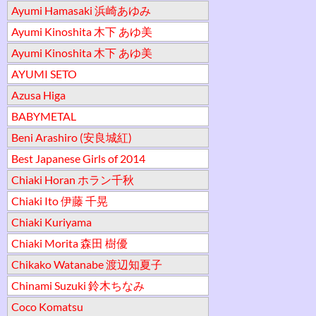
Ayumi Hamasaki 浜崎あゆみ
Ayumi Kinoshita 木下 あゆ美
Ayumi Kinoshita 木下 あゆ美
AYUMI SETO
Azusa Higa
BABYMETAL
Beni Arashiro (安良城紅)
Best Japanese Girls of 2014
Chiaki Horan ホラン千秋
Chiaki Ito 伊藤 千晃
Chiaki Kuriyama
Chiaki Morita 森田 樹優
Chikako Watanabe 渡辺知夏子
Chinami Suzuki 鈴木ちなみ
Coco Komatsu