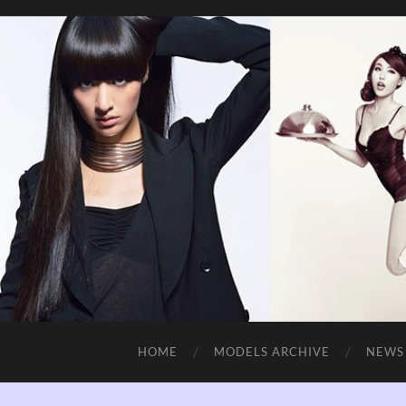
HOME
MODELS ARCHIVE
NEWS