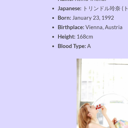
Japanese:
トリンドル玲奈 (ト
Born:
January 23, 1992
Birthplace:
Vienna, Austria
Height:
168cm
Blood Type:
A