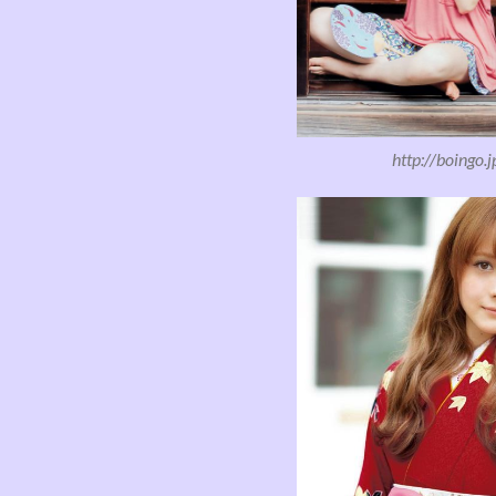
http://boingo.j