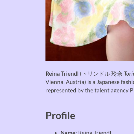
Reina Triendl
(
トリンドル 玲奈
Tori
Vienna, Austria) is a Japanese fash
represented by the talent agency 
Profile
Name:
Reina Triendl