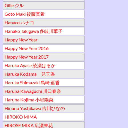
Gille ジル
Goto Maki 後藤真希
Hanaco ハナコ
Hanako Takigawa 多岐川華子
Happy New Year
Happy New Year 2016
Happy New Year 2017
Haruka Ayase 綾瀬はるか
Haruka Kodama 兒玉遥
Haruka Shimazaki 島崎 遥香
Haruna Kawaguchi 川口春奈
Haruna Kojima 小嶋陽菜
Hinano Yoshikawa 吉川ひなの
HIROKO MIMA
HIROSE MIKA 広瀬未花