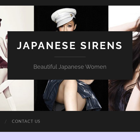
JAPANESE SIRENS
Beautiful Japanese Women
CONTACT US