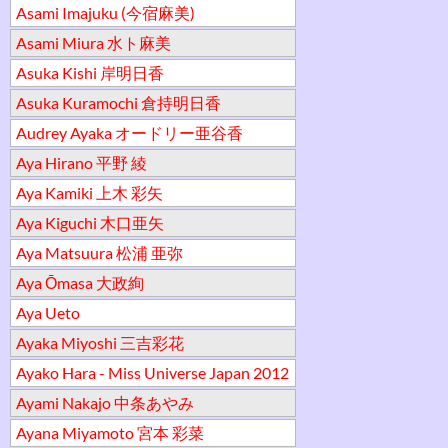
Asami Imajuku (今宿麻美)
Asami Miura 水ト麻美
Asuka Kishi 岸明日香
Asuka Kuramochi 倉持明日香
Audrey Ayaka オードリー亜谷香
Aya Hirano 平野 綾
Aya Kamiki 上木 彩矢
Aya Kiguchi 木口亜矢
Aya Matsuura 松浦 亜弥
Aya Ōmasa 大政絢
Aya Ueto
Ayaka Miyoshi 三吉彩花
Ayako Hara - Miss Universe Japan 2012
Ayami Nakajo 中条あやみ
Ayana Miyamoto 宮本 彩菜