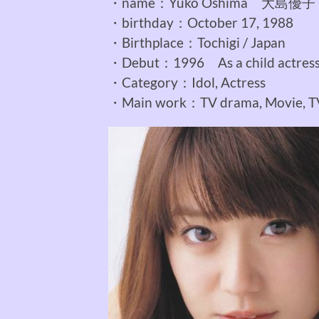
・name：Yuko Oshima 大島優子
・birthday：October 17, 1988
・Birthplace：Tochigi / Japan
・Debut：1996 As a child actre
・Category：Idol, Actress
・Main work：TV drama, Movie, TV