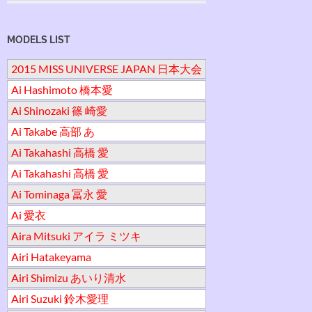
MODELS LIST
2015 MISS UNIVERSE JAPAN 日本大会
Ai Hashimoto 橋本愛
Ai Shinozaki 篠 崎愛
Ai Takabe 高部 あ
Ai Takahashi 高橋 愛
Ai Takahashi 高橋 愛
Ai Tominaga 冨永 愛
Ai 愛衣
Aira Mitsuki アイラ ミツキ
Airi Hatakeyama
Airi Shimizu あいり清水
Airi Suzuki 鈴木愛理