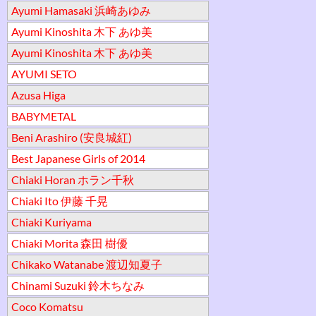
Ayumi Hamasaki 浜崎あゆみ
Ayumi Kinoshita 木下 あゆ美
Ayumi Kinoshita 木下 あゆ美
AYUMI SETO
Azusa Higa
BABYMETAL
Beni Arashiro (安良城紅)
Best Japanese Girls of 2014
Chiaki Horan ホラン千秋
Chiaki Ito 伊藤 千晃
Chiaki Kuriyama
Chiaki Morita 森田 樹優
Chikako Watanabe 渡辺知夏子
Chinami Suzuki 鈴木ちなみ
Coco Komatsu