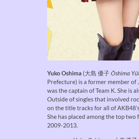
Yuko Oshima
(
大島 優子
Ōshima Yū
Prefecture) is a former member of 
was the captain of Team K. She is 
Outside of singles that involved r
on the title tracks for all of AKB48’
She has placed among the top two 
2009-2013.